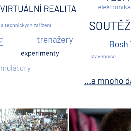
elektronik
VIRTUÁLNÍ REALITA
SOUTĚŽ
 a technických zařízení
trenažery
E
Bosh 
experimenty
stavebnice
imulátory
...a mnoho d