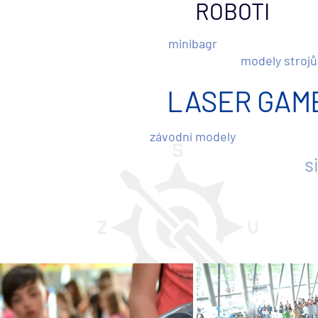
ROBOTI
minibagr
modely strojů
LASER GAM
závodní modely
s