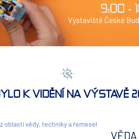
9:00 - 
Výstaviště České Budě
BYLO K VIDĚNÍ NA VÝSTAVĚ 
z oblasti vědy, techniky a řemesel
VĚDA