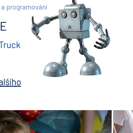
a a programování
E
Truck
alšího