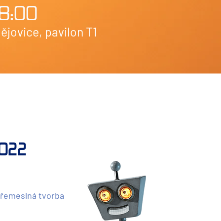
18:00
jovice, pavilon T1
2022
řemeslná tvorba